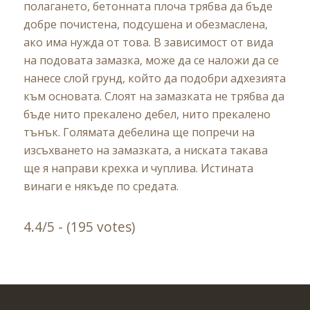
полагането, бетонната плоча трябва да бъде
добре почистена, подсушена и обезмаслена,
ако има нужда от това. В зависимост от вида
на подовата замазка, може да се наложи да се
нанесе слой грунд, който да подобри адхезията
към основата. Слоят на замазката не трябва да
бъде нито прекалено дебел, нито прекалено
тънък. Голямата дебелина ще попречи на
изсъхването на замазката, а ниската такава
ще я направи крехка и чуплива. Истината
винаги е някъде по средата.
4.4/5 - (195 votes)