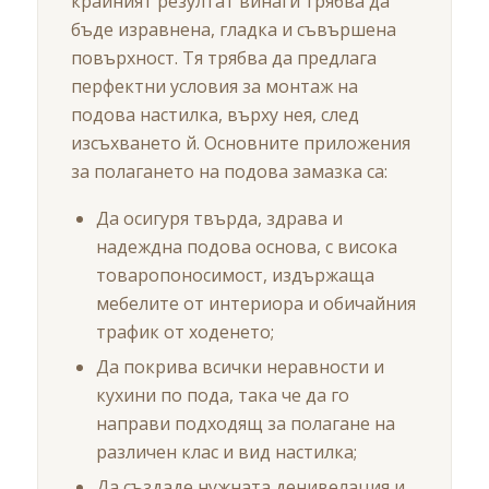
крайният резултат винаги трябва да
бъде изравнена, гладка и съвършена
повърхност. Тя трябва да предлага
перфектни условия за монтаж на
подова настилка, върху нея, след
изсъхването й. Основните приложения
за полагането на подова замазка са:
Да осигуря твърда, здрава и
надеждна подова основа, с висока
товаропоносимост, издържаща
мебелите от интериора и обичайния
трафик от ходенето;
Да покрива всички неравности и
кухини по пода, така че да го
направи подходящ за полагане на
различен клас и вид настилка;
Да създаде нужната денивелация и