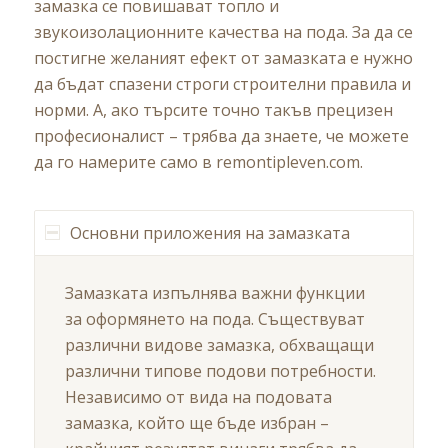
замазка се повишават топло и
звукоизолационните качества на пода. За да се
постигне желаният ефект от замазката е нужно
да бъдат спазени строги строителни правила и
норми. А, ако търсите точно такъв прецизен
професионалист – трябва да знаете, че можете
да го намерите само в remontipleven.com.
Основни приложения на замазката
Замазката изпълнява важни функции
за оформянето на пода. Съществуват
различни видове замазка, обхващащи
различни типове подови потребности.
Независимо от вида на подовата
замазка, който ще бъде избран –