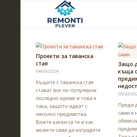
Проекти за таванска
стая
Защо д
къща с
04/03/2024
преди
Къщите с таванска стая
недос
стават все по-популярни
05/02/20
последно време и това е
Преди 
така, защото идват с
сами е 
няколко предимства.
обмисл
Вижте какви са те и как
предимс
можете сами да изградите
Това е 