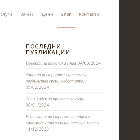
Услуги
За нас
Цени
Блог
Контакти
ПОСЛЕДНИ
ПУБЛИКАЦИИ
Проекти за таванска стая
04/03/2024
Защо да построите къща сами –
предимства срещу недостатъци
05/02/2024
Топ 10 идеи за проекти за къщи
08/01/2024
Реализация на строежи в парцел в
крайградската зона на населено място
11/12/2023