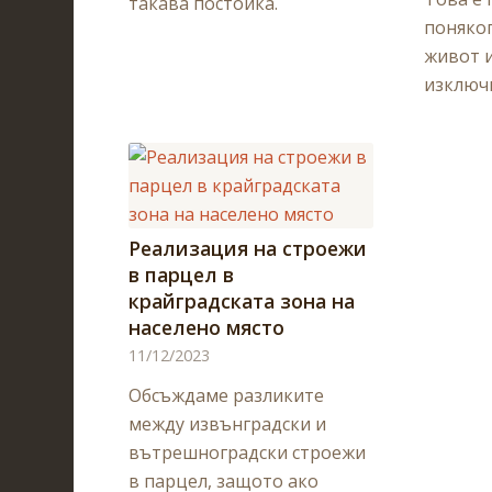
такава постойка.
поняког
живот и
изключ
Реализация на строежи
в парцел в
крайградската зона на
населено място
11/12/2023
Обсъждаме разликите
между извънградски и
вътрешноградски строежи
в парцел, защото ако