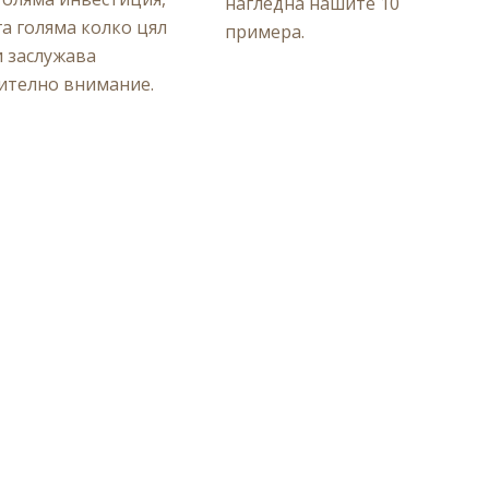
нагледна нашите 10
а голяма колко цял
примера.
 заслужава
ително внимание.