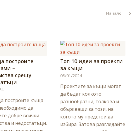
Начало
а построите
Топ 10 идеи за проекти
ами –
за къщи
мства срещу
08/01/2024
татъци
Проектите за къщи могат
24
да бъдат колкото
да построите къща
разнообразни, толкова и
необходимо да
объркващи за този, на
ите добре всички
когото му предстои да
тва и недостатъци.
избира. Затова разгледайте
голяма инвестиция,