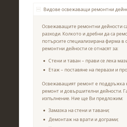
Видове освежаващи ремонтни дейн
Освежаващите ремонтни дейности са 
разходи. Колкото и дребни да са ре
потърсите специализирана фирма в об
ремонтни дейности се отнасят за:
Стени и таван – прави се лека ма
Етаж – поставяне на первази и пр
Освежаващият ремонт е поддръжка н
ремонт и довършителни дейности. Га
изпълнение. Ние ще Ви предложим:
Замазка на стени и тавани;
Демонтаж на врати и дограми;