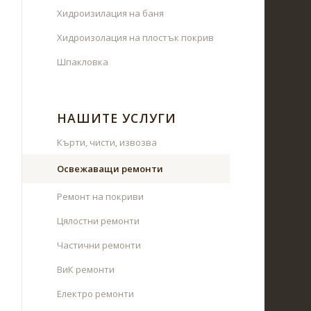
Хидроизилация на баня
Хидроизолация на плостък покрив
Шпакловка
НАШИТЕ УСЛУГИ
Кърти, чисти, извозва
Освежаващи ремонти
Ремонт на покриви
Цялостни ремонти
Частични ремонти
ВиК ремонти
Електро ремонти