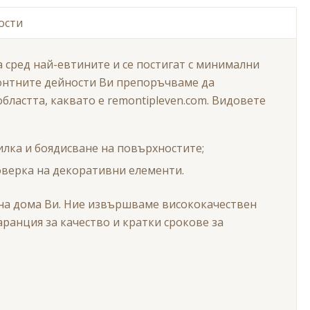
ости
сред най-евтините и се постигат с минимални
монтните дейности Ви препоръчваме да
ластта, каквато е remontipleven.com. Видовете
зилка и боядисване на повърхностите;
оверка на декоративни елементи.
а дома Ви. Ние извършваме висококачествен
ранция за качество и кратки срокове за