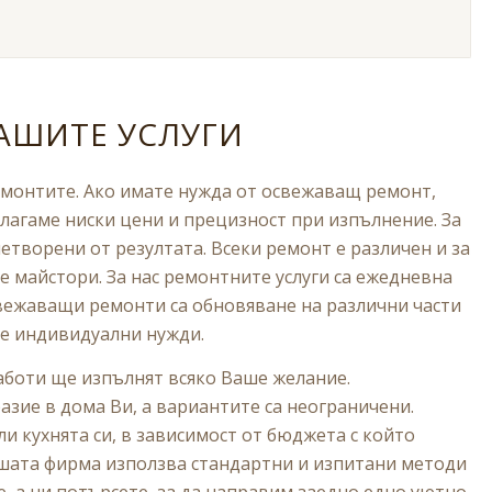
НАШИТЕ УСЛУГИ
емонтите. Ако имате нужда от освежаващ ремонт,
длагаме ниски цени и прецизност при изпълнение. За
етворени от резултата. Всеки ремонт е различен и за
е майстори. За нас ремонтните услуги са ежедневна
свежаващи ремонти са обновяване на различни части
те индивидуални нужди.
боти ще изпълнят всяко Ваше желание.
зие в дома Ви, а вариантите са неограничени.
и кухнята си, в зависимост от бюджета с който
шата фирма използва стандартни и изпитани методи
е, а ни потърсете, за да направим заедно едно уютно