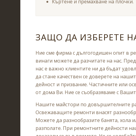
Къртене и премахване на плочки.
ЗАЩО ДА ИЗБЕРЕТЕ 
Ние сме фирма с дългогодишен опит в р
винаги можете да разчитате на нас. Пре
нас е важно клиентите ни да бъдат удовл
да стане качествен се доверете на нашит
дейност и призвание. Частичните или о
от дома Ви. Ние се съобразяваме с Ваши
Нашите майстори по довършителните ра
Освежаващите ремонти внасят разнообра
Можете да разнообразите банята, хола ил
разполате. При ремонтните дейности на
доказали се във времето. Не се колебайт